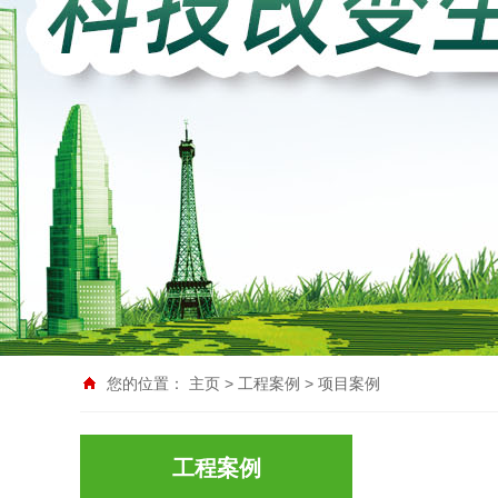
您的位置：
主页
>
工程案例
>
项目案例
工程案例