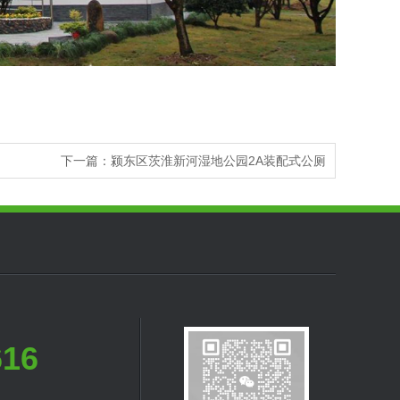
下一篇：颍东区茨淮新河湿地公园2A装配式公厕
616