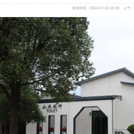
发布时间：2024-07-04 15:36
人气