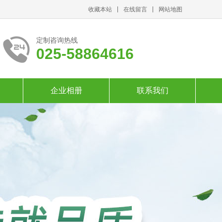
收藏本站
在线留言
网站地图
定制咨询热线
025-58864616
企业相册
联系我们