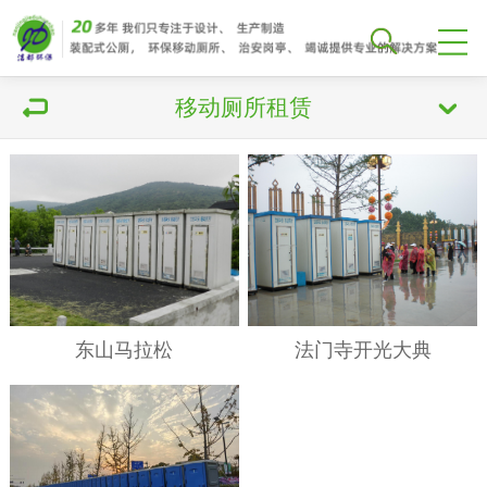
移动厕所租赁
东山马拉松
法门寺开光大典